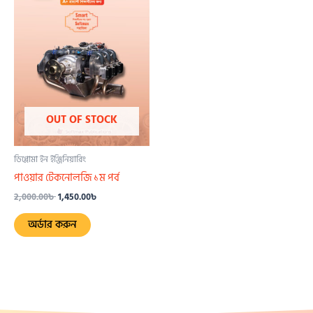
2,000.00৳ .
1,450.00৳ .
OUT OF STOCK
ডিপ্লোমা ইন ইঞ্জিনিয়ারিং
পাওয়ার টেকনোলজি ১ম পর্ব
2,000.00
৳
1,450.00
৳
অর্ডার করুন