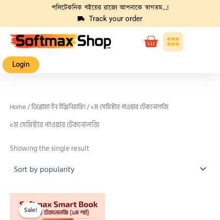
Skip
পলিটেকনিক বইয়ের রাজ্যে আপনাকে স্বাগতম...!
to
Track your order
content
Cart
ডিপ্লোমা ইন ইঞ্জিনিয়ারিং
ডুয়েট এডমিশন বই
জব সলিউশন বই
Login
Home
/
ডিপ্লোমা ইন ইঞ্জিনিয়ারিং
/ ১ম সেমিস্টার পাওয়ার টেকনোলজি
১ম সেমিস্টার পাওয়ার টেকনোলজি
Showing the single result
Original
Current
price
price
Sale!
was:
is: